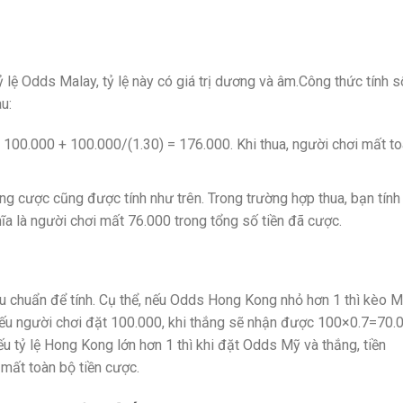
 lệ Odds Malay, tỷ lệ này có giá trị dương và âm.Công thức tính s
u:
100.000 + 100.000/(1.30) = 176.000. Khi thua, người chơi mất t
ng cược cũng được tính như trên. Trong trường hợp thua, bạn tính
a là người chơi mất 76.000 trong tổng số tiền đã cược.
 chuẩn để tính. Cụ thể, nếu Odds Hong Kong nhỏ hơn 1 thì kèo 
, nếu người chơi đặt 100.000, khi thắng sẽ nhận được 100×0.7=70.
 tỷ lệ Hong Kong lớn hơn 1 thì khi đặt Odds Mỹ và thắng, tiền
mất toàn bộ tiền cược.