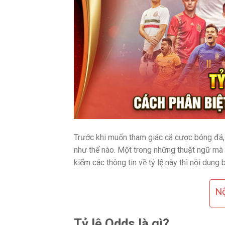
Trước khi muốn tham giác cá cược bóng đá, đ
như thế nào. Một trong những thuật ngữ mà 
kiếm các thông tin về tỷ lệ này thì nội dung 
Nộ
Tỷ lệ Odds là gì?