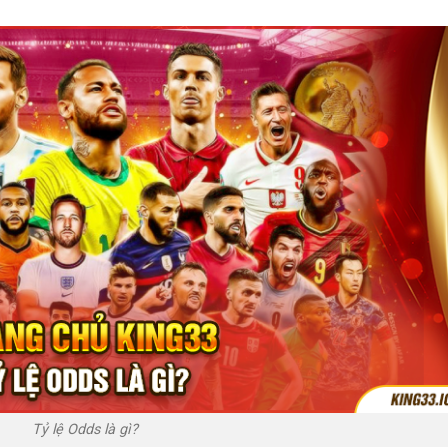
Tỷ lệ Odds là gì?