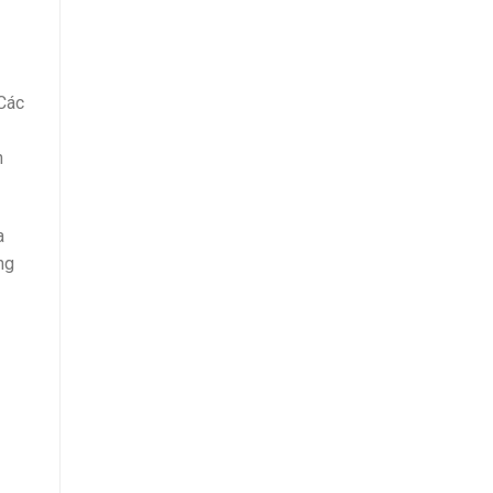
 Các
h
a
ng