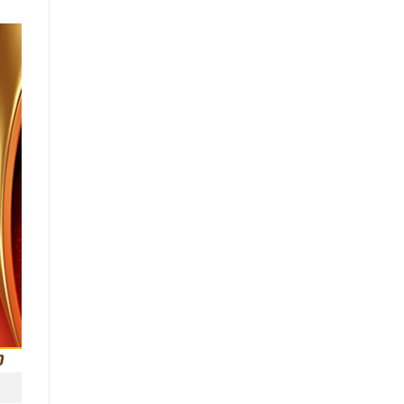
Khám
Lực
Phá
Trong
Một
Bóng
Số
Đá
Điều
Thú
Vị
Về
Gooner
2025