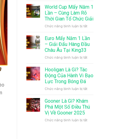
Đảm
America
World Cup Mấy Năm 1
Bảo
Mấy
Lần – Cùng Làm Rõ
Thể
Năm
Thời Gian Tổ Chức Giải
Lực
1
Tốt
ở
Chức năng bình luận bị tắt
Lần
Nhất
World
Chi
Cup
Tiết
Euro Mấy Năm 1 Lần
Mấy
Giải
– Giải Đấu Hàng Đầu
Năm
Đấu
Châu Âu Tại King33
1
Bóng
ở
Chức năng bình luận bị tắt
Lần
Đá
Euro
–
King33
Mấy
Cùng
Hooligan Là Gì? Tác
Năm
Làm
Động Của Hành Vi Bạo
1
Rõ
Lực Trong Bóng Đá
Lần
Thời
kèo
ở
Chức năng bình luận bị tắt
–
Gian
m
Hooligan
Giải
Tổ
Là
Đấu
Chức
Gooner Là Gì? Khám
Gì?
Hàng
Giải
Phá Một Số Điều Thú
Tác
Đầu
Vị Về Gooner 2025
Động
Châu
ở
Chức năng bình luận bị tắt
Của
Âu
Gooner
Hành
Tại
Là
Vi
King33
Gì?
Bạo