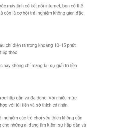
ặc máy tính có kết nối internet, bạn có thể
mà còn là cơ hội trải nghiệm không gian đặc
ấu chỉ diễn ra trong khoảng 10-15 phút.
tiếp theo.
này không chỉ mang lại sự giải trí liền
ược hấp dẫn và đa dạng. Với nhiều mức
p với túi tiền và sở thích cá nhân.
ải nghiệm các trò chơi yêu thích không cần
ưởng cho những ai đang tìm kiếm sự hấp dẫn và