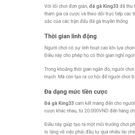
Với lối chơi đơn giản,
đá gà King33
đã thu 
tham gia cá cược và theo dõi trực tiếp các t
sắc của các trận đấu đá gà truyền thống.
Thời gian linh động
Người chơi có sự linh hoạt cao khi lựa chọn
Điều này cho phép họ có thời gian nghỉ ngơ
Trong khoảng thời gian ngắn đó, người chơi 
mạch. Mà còn tạo ra cơ hội để người chơi tr
Đa dạng mức tiền cược
Đá gà King33
cam kết mang đến cho người 
cược khác nhau, từ 20.000VND đến hàng chục
Điều này giúp tạo ra một môi trường chơi p
lo lắng về việc phải đầu tư quá nhiều tài ch