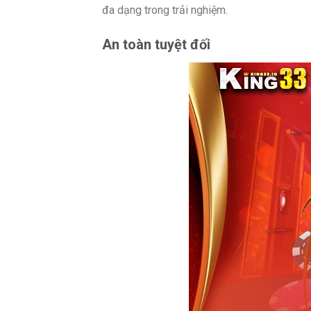
đa dạng trong trải nghiệm.
An toàn tuyệt đối