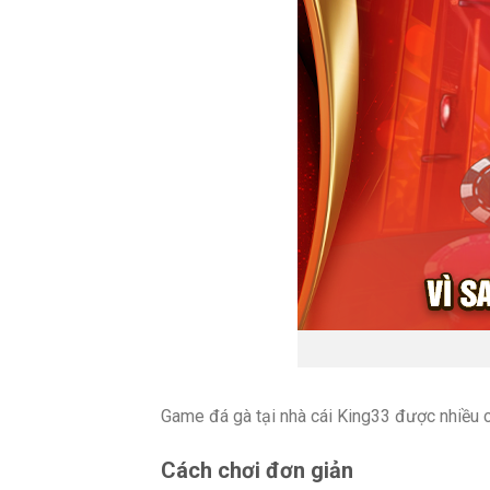
Game đá gà tại nhà cái King33 được nhiều 
Cách chơi đơn giản