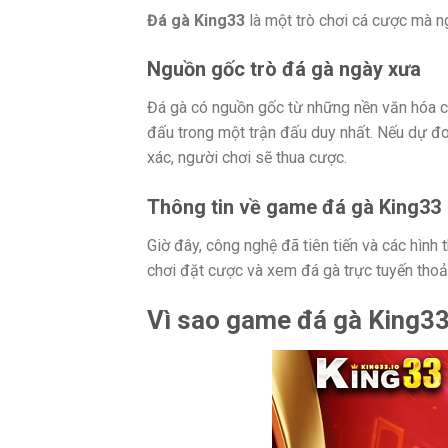
Đá gà King33
là một trò chơi cá cược mà n
Nguồn gốc trò đá gà ngày xưa
Đá gà có nguồn gốc từ những nền văn hóa c
đấu trong một trận đấu duy nhất. Nếu dự đo
xác, người chơi sẽ thua cược.
Thông tin về game đá gà King33
Giờ đây, công nghệ đã tiên tiến và các hình
chơi đặt cược và xem đá gà trực tuyến thoải 
Vì sao game đá gà King3