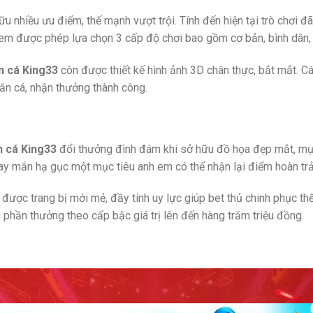
nhiều ưu điểm, thế mạnh vượt trội. Tính đến hiện tại trò chơi đã
h em được phép lựa chọn 3 cấp độ chơi bao gồm cơ bản, bình dân,
n cá King33
còn được thiết kế hình ảnh 3D chân thực, bắt mắt. C
săn cá, nhận thưởng thành công.
n cá King33
đổi thưởng đình đám khi sở hữu đồ họa đẹp mắt, mục
ay mắn hạ gục một mục tiêu anh em có thể nhận lại điểm hoàn trả
 được trang bị mới mẻ, đầy tính uy lực giúp bet thủ chinh phục t
i phần thưởng theo cấp bậc giá trị lên đến hàng trăm triệu đồng.