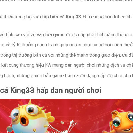
hể thiếu trong bộ sưu tập
bắn cá King33
. Địa chỉ sở hữu tất cả n
á đỉnh cao với vô vàn tựa game được cập nhật tính năng thông mi
 về tỷ lệ thưởng cạnh tranh giúp người chơi có cơ hội nhận thưởn
trong thị trường bắn cá với những thế mạnh trong giao diện, ưu đã
n kết cùng thương hiệu KA mang đến người chơi những dịch vụ chất
ng hội tụ những phiên bản game bắn cá đa dạng cấp độ chơi phù 
cá King33 hấp dẫn người chơi