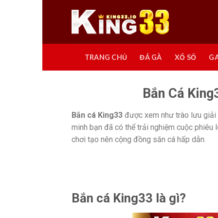
Skip
to
content
TRANG CHỦ
ĐÁ GÀ
XỔ SỐ
GA
Bắn Cá King
Bắn cá King33
được xem như trào lưu giải t
minh bạn đã có thể trải nghiệm cuộc phiêu l
chơi tạo nên cộng đồng săn cá hấp dẫn.
Bắn cá King33 là gì?