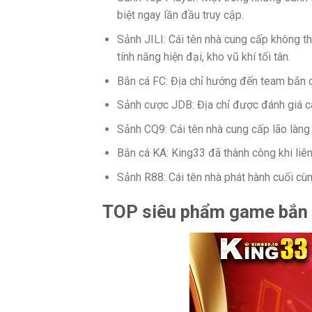
biệt ngay lần đầu truy cập.
Sảnh JILI: Cái tên nhà cung cấp không t
tính năng hiện đại, kho vũ khí tối tân.
Bắn cá FC: Địa chỉ hướng đến team bắn c
Sảnh cược JDB: Địa chỉ được đánh giá cao
Sảnh CQ9: Cái tên nhà cung cấp lão làng 
Bắn cá KA: King33 đã thành công khi liê
Sảnh R88: Cái tên nhà phát hành cuối cù
TOP siêu phẩm game bắn 