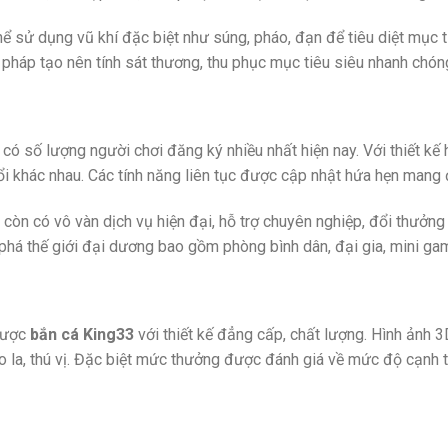
ể sử dụng vũ khí đặc biệt như súng, pháo, đạn để tiêu diệt mục t
 pháp tạo nên tính sát thương, thu phục mục tiêu siêu nhanh chón
 số lượng người chơi đăng ký nhiều nhất hiện nay. Với thiết kế h
ổi khác nhau. Các tính năng liên tục được cập nhật hứa hẹn mang 
còn có vô vàn dịch vụ hiện đại, hỗ trợ chuyên nghiệp, đổi thưởn
há thế giới đại dương bao gồm phòng bình dân, đại gia, mini ga
cược
bắn cá King33
với thiết kế đẳng cấp, chất lượng. Hình ảnh 
o la, thú vị. Đặc biệt mức thưởng được đánh giá về mức độ cạnh 