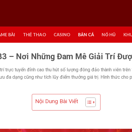
ME BÀI
THỂ THAO
CASINO
BẮN CÁ
NỔ HŨ
KHU
33 – Nơi Những Đam Mê Giải Trí Đư
rí trực tuyến đỉnh cao thu hút số lượng đông đảo thành viên trên t
ưu đa dạng cũng như tích lũy điểm thưởng giá trị. Hình thức cho 
Nội Dung Bài Viết