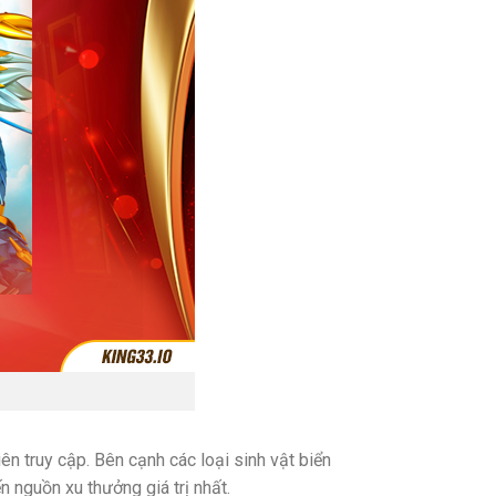
ên truy cập. Bên cạnh các loại sinh vật biển
 nguồn xu thưởng giá trị nhất.