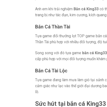
Anh em khi trải nghiệm
Bắn cá King33
có th
trang bị như tác đạn, kim cương, kích quang
Bắn Cá Thần Tài
Tựa game đổi thưởng lọt TOP game bắn cá có
Thần Tài phù hợp với nhiều đối tượng, độ tu
Song song với đó tựa game
bắn cá King33
cấp phù hợp với mọi đối tượng muốn khám p
Bắn Cá Tài Lộc
Tựa game đang làm mưa làm gió tại sảnh 
cảm giác như lạc vào thế giới đại dương ba
lồ.
Sức hút tại bắn cá King33