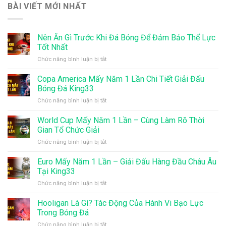
BÀI VIẾT MỚI NHẤT
Nên Ăn Gì Trước Khi Đá Bóng Để Đảm Bảo Thể Lực
Tốt Nhất
ở
Chức năng bình luận bị tắt
Nên
Ăn
Copa America Mấy Năm 1 Lần Chi Tiết Giải Đấu
Gì
Bóng Đá King33
Trước
ở
Chức năng bình luận bị tắt
Khi
Copa
Đá
America
World Cup Mấy Năm 1 Lần – Cùng Làm Rõ Thời
Bóng
Mấy
Để
Gian Tổ Chức Giải
Năm
Đảm
ở
Chức năng bình luận bị tắt
1
Bảo
World
Lần
Thể
Cup
Euro Mấy Năm 1 Lần – Giải Đấu Hàng Đầu Châu Âu
Chi
Lực
Mấy
Tiết
Tại King33
Tốt
Năm
Giải
Nhất
ở
Chức năng bình luận bị tắt
1
Đấu
Euro
Lần
Bóng
Mấy
Hooligan Là Gì? Tác Động Của Hành Vi Bạo Lực
–
Đá
Năm
Cùng
Trong Bóng Đá
King33
1
Làm
ở
Chức năng bình luận bị tắt
Lần