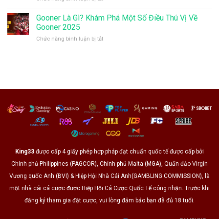
Rõ
Hooligan
–
Thời
Là
Gooner Là Gì? Khám Phá Một Số Điều Thú Vị Về
Giải
Gian
Gì?
Đấu
Gooner 2025
Tổ
Tác
Hàng
Chức
ở
Chức năng bình luận bị tắt
Động
Đầu
Giải
Gooner
Của
Châu
Là
Hành
Âu
Gì?
Vi
Tại
Khám
Bạo
King33
Phá
Lực
Một
Trong
Số
Bóng
Điều
Đá
Thú
Vị
Về
Gooner
2025
King33
được cấp 4 giấy phép hợp pháp đạt chuẩn quốc tế được cấp bởi
Chính phủ Philippines (PAGCOR), Chính phủ Malta (MGA), Quẩn đảo Virgin
Vương quốc Anh (BVI) & HIệp Hội Nhà Cái Anh(GAMBLING COMMISSION), là
một nhà cái cá cược được Hiệp Hội Cá Cược Quốc Tế công nhận. Trước khi
đăng ký tham gia đặt cược, vui lòng đảm bảo bạn đã đủ 18 tuổi.