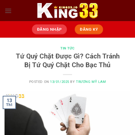
Skip
to
content
ĐĂNG NHẬP
ĐĂNG KÝ
TIN TỨC
Tứ Quý Chặt Được Gì? Cách Tránh
Bị Tứ Quý Chặt Cho Bạc Thủ
POSTED ON
13/01/2025
BY
TRƯƠNG MỸ LAM
13
Th1