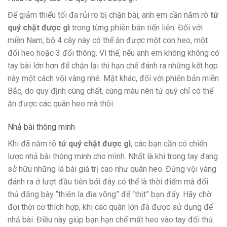
Để giảm thiểu tối đa rủi ro bị chặn bài, anh em cần nắm rõ
tứ
quý chặt được gì
trong từng phiên bản tiến liên. Đối với
miền Nam, bộ 4 cây này có thể ăn được một con heo, một
đối heo hoặc 3 đối thông. Vì thế, nếu anh em không không có
tay bài lớn hơn để chặn lại thì hạn chế đánh ra những kết hợp
này một cách vội vàng nhé. Mặt khác, đối với phiên bản miền
Bắc, do quy định cùng chất, cùng màu nên tứ quý chỉ có thể
ăn được các quân heo mà thôi.
Nhả bài thông minh
Khi đã nắm rõ
tứ quý chặt được gì
, các bạn cần có chiến
lược nhả bài thông minh cho mình. Nhất là khi trong tay đang
sở hữu những lá bài giá trị cao như quân heo. Đừng vội vàng
đánh ra ở lượt đầu tiên bởi đây có thể là thời điểm mà đối
thủ đăng bày “thiên la địa võng” để “thịt” bạn đấy. Hãy chờ
đợi thời cơ thích hợp, khi các quân lớn đã được sử dụng để
nhả bài. Điều này giúp bạn hạn chế mất heo vào tay đối thủ.