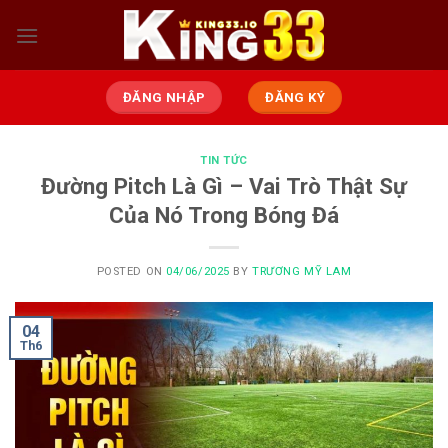
Skip
to
content
ĐĂNG NHẬP
ĐĂNG KÝ
TIN TỨC
Đường Pitch Là Gì – Vai Trò Thật Sự
Của Nó Trong Bóng Đá
POSTED ON
04/06/2025
BY
TRƯƠNG MỸ LAM
04
Th6