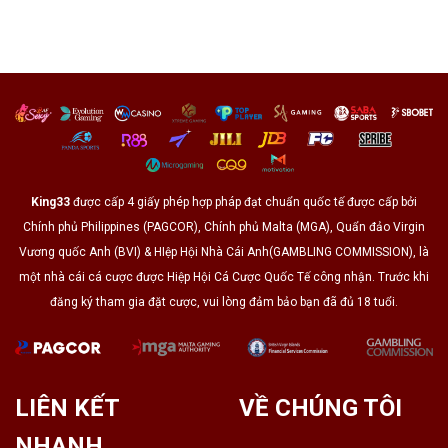
Là
Hành
Âu
Gì?
Vi
Tại
Khám
Bạo
King33
Phá
Lực
Một
Trong
Số
Bóng
Điều
Đá
Thú
Vị
Về
Gooner
2025
King33
được cấp 4 giấy phép hợp pháp đạt chuẩn quốc tế được cấp bởi
Chính phủ Philippines (PAGCOR), Chính phủ Malta (MGA), Quẩn đảo Virgin
Vương quốc Anh (BVI) & HIệp Hội Nhà Cái Anh(GAMBLING COMMISSION), là
một nhà cái cá cược được Hiệp Hội Cá Cược Quốc Tế công nhận. Trước khi
đăng ký tham gia đặt cược, vui lòng đảm bảo bạn đã đủ 18 tuổi.
LIÊN KẾT
VỀ CHÚNG TÔI
NHANH