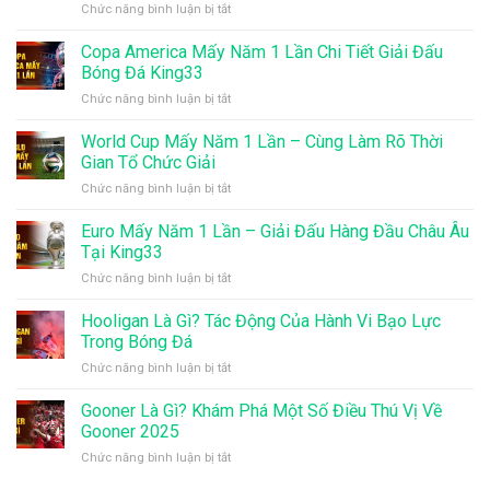
ở
Chức năng bình luận bị tắt
Nên
Ăn
Copa America Mấy Năm 1 Lần Chi Tiết Giải Đấu
Gì
Bóng Đá King33
Trước
ở
Chức năng bình luận bị tắt
Khi
Copa
Đá
America
World Cup Mấy Năm 1 Lần – Cùng Làm Rõ Thời
Bóng
Mấy
Để
Gian Tổ Chức Giải
Năm
Đảm
ở
Chức năng bình luận bị tắt
1
Bảo
World
Lần
Thể
Cup
Euro Mấy Năm 1 Lần – Giải Đấu Hàng Đầu Châu Âu
Chi
Lực
Mấy
Tiết
Tại King33
Tốt
Năm
Giải
Nhất
ở
Chức năng bình luận bị tắt
1
Đấu
Euro
Lần
Bóng
Mấy
Hooligan Là Gì? Tác Động Của Hành Vi Bạo Lực
–
Đá
Năm
Cùng
Trong Bóng Đá
King33
1
Làm
ở
Chức năng bình luận bị tắt
Lần
Rõ
Hooligan
–
Thời
Là
Gooner Là Gì? Khám Phá Một Số Điều Thú Vị Về
Giải
Gian
Gì?
Đấu
Gooner 2025
Tổ
Tác
Hàng
Chức
ở
Chức năng bình luận bị tắt
Động
Đầu
Giải
Gooner
Của
Châu