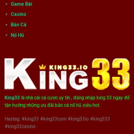
Game Bài
Casino
Bắn Cá
Nổ Hũ
King33
là nhà cái cá cược uy tín , đăng nhập king 33 ngay để
tận hưởng những ưu đãi bắn cá nổ hũ siêu hot.
Hastag: #king33 #king33com #king33io #king333
#king33casino