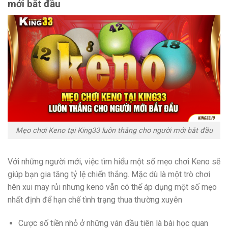
mới bắt đầu
Mẹo chơi Keno tại King33 luôn thắng cho người mới bắt đầu
Với những người mới, việc tìm hiểu một số mẹo chơi Keno sẽ
giúp bạn gia tăng tỷ lệ chiến thắng. Mặc dù là một trò chơi
hên xui may rủi nhưng keno vẫn có thể áp dụng một số mẹo
nhất định để hạn chế tình trạng thua thường xuyên
Cược số tiền nhỏ ở những ván đầu tiên là bài học quan