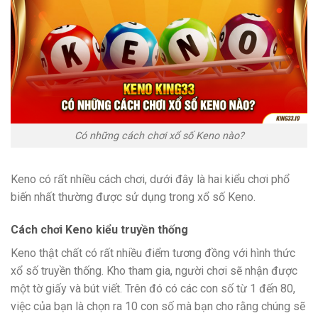
Có những cách chơi xổ số Keno nào?
Keno có rất nhiều cách chơi, dưới đây là hai kiểu chơi phổ
biến nhất thường được sử dụng trong xổ số Keno.
Cách chơi Keno kiểu truyền thống
Keno thật chất có rất nhiều điểm tương đồng với hình thức
xổ số truyền thống. Kho tham gia, người chơi sẽ nhận được
một tờ giấy và bút viết. Trên đó có các con số từ 1 đến 80,
việc của bạn là chọn ra 10 con số mà bạn cho rằng chúng sẽ