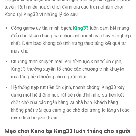
tuyến. Rất nhiều người chơi đánh giá cao trải nghiệm chơi
Keno tại King33 vì những lý do sau:
Cổng game uy tín, minh bạch:
King33
luôn cam kết mang
đến cho khách hàng sân chơi lành mạnh và chuyên nghiệp
nhất. Đảm bảo không có tình trạng thao túng kết quả từ
máy chủ.
Chương trình khuyến mãi: Với tiềm lực kinh tế ổn định,
King33 thường xuyên tổ chức các chương trình khuyến
mãi tặng tiền thưởng cho người chơi.
Hệ thống nạp rút tiền ổn định, nhanh chóng: King33 xây
dựng một hệ thống nạp rút tiền ổn định nhờ sự liên kết
chặt chẽ của các ngân hàng và nhà bạn. Khách hàng
không phải trải qua cảm giác chờ đợi trong lo lắng vì các
giao dịch bị gián đoạn.
Mẹo chơi Keno tại King33 luôn thắng cho người