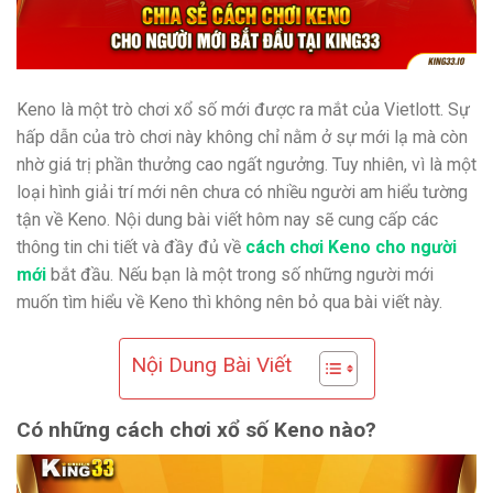
Keno là một trò chơi xổ số mới được ra mắt của Vietlott. Sự
hấp dẫn của trò chơi này không chỉ nằm ở sự mới lạ mà còn
nhờ giá trị phần thưởng cao ngất ngưởng. Tuy nhiên, vì là một
loại hình giải trí mới nên chưa có nhiều người am hiểu tường
tận về Keno. Nội dung bài viết hôm nay sẽ cung cấp các
thông tin chi tiết và đầy đủ về
cách chơi Keno cho người
mới
bắt đầu. Nếu bạn là một trong số những người mới
muốn tìm hiểu về Keno thì không nên bỏ qua bài viết này.
Nội Dung Bài Viết
Có những cách chơi xổ số Keno nào?