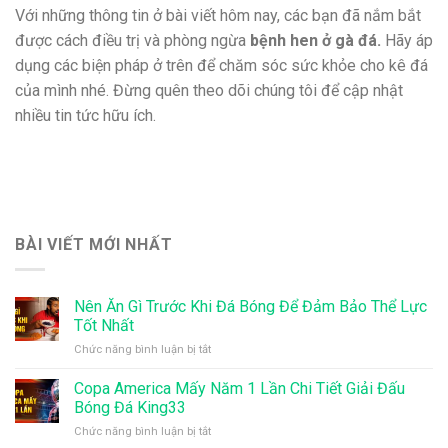
Với những thông tin ở bài viết hôm nay, các bạn đã nắm bắt
được cách điều trị và phòng ngừa
bệnh hen ở gà đá.
Hãy áp
dụng các biện pháp ở trên để chăm sóc sức khỏe cho kê đá
của mình nhé. Đừng quên theo dõi chúng tôi để cập nhật
nhiều tin tức hữu ích.
BÀI VIẾT MỚI NHẤT
Nên Ăn Gì Trước Khi Đá Bóng Để Đảm Bảo Thể Lực
Tốt Nhất
ở
Chức năng bình luận bị tắt
Nên
Ăn
Copa America Mấy Năm 1 Lần Chi Tiết Giải Đấu
Gì
Bóng Đá King33
Trước
ở
Chức năng bình luận bị tắt
Khi
Copa