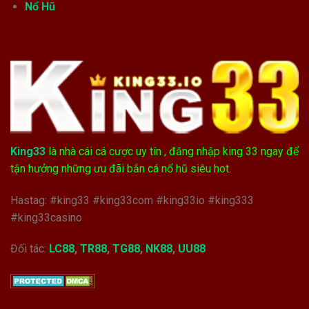
Nổ Hũ
King33
là nhà cái cá cược uy tín , đăng nhập king 33 ngay để
tận hưởng những ưu đãi bắn cá nổ hũ siêu hot.
Hastag: #king33 #king33com #king33io #king333
#king33casino
Đối tác:
LC88
,
TR88
,
TG88
,
NK88
,
UU88