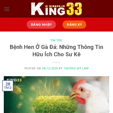
Skip
to
content
ĐĂNG NHẬP
ĐĂNG KÝ
TIN TỨC
Bệnh Hen Ở Gà Đá: Những Thông Tin
Hữu Ích Cho Sư Kê
POSTED ON
28/12/2024
BY
TRƯƠNG MỸ LAM
28
Th12