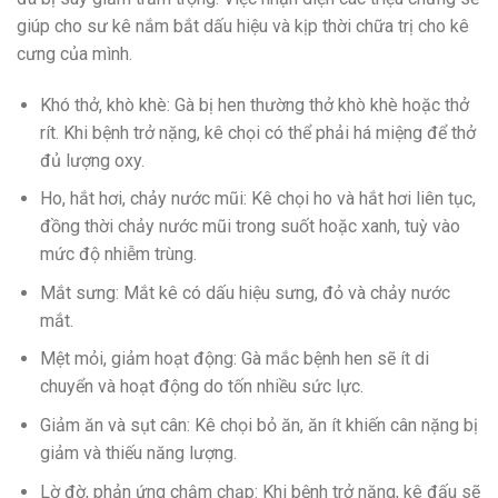
giúp cho sư kê nắm bắt dấu hiệu và kịp thời chữa trị cho kê
cưng của mình.
Khó thở, khò khè: Gà bị hen thường thở khò khè hoặc thở
rít. Khi bệnh trở nặng, kê chọi có thể phải há miệng để thở
đủ lượng oxy.
Ho, hắt hơi, chảy nước mũi: Kê chọi ho và hắt hơi liên tục,
đồng thời chảy nước mũi trong suốt hoặc xanh, tuỳ vào
mức độ nhiễm trùng.
Mắt sưng: Mắt kê có dấu hiệu sưng, đỏ và chảy nước
mắt.
Mệt mỏi, giảm hoạt động: Gà mắc bệnh hen sẽ ít di
chuyển và hoạt động do tốn nhiều sức lực.
Giảm ăn và sụt cân: Kê chọi bỏ ăn, ăn ít khiến cân nặng bị
giảm và thiếu năng lượng.
Lờ đờ, phản ứng chậm chạp: Khi bệnh trở nặng, kê đấu sẽ