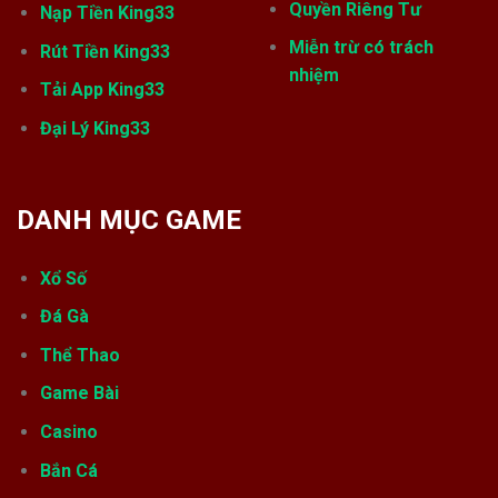
Quyền Riêng Tư
Nạp Tiền King33
Miễn trừ có trách
Rút Tiền King33
nhiệm
Tải App King33
Đại Lý King33
DANH MỤC GAME
Xổ Số
Đá Gà
Thể Thao
Game Bài
Casino
Bắn Cá