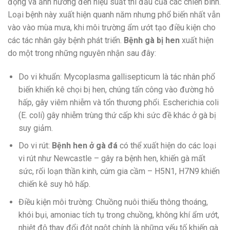
động và ảnh hưởng đến hiệu suất thi đấu của các chiến binh.
Loại bệnh này xuất hiện quanh năm nhưng phổ biến nhất vẫn
vào vào mùa mưa, khi môi trường ẩm ướt tạo điều kiện cho
các tác nhân gây bệnh phát triển.
Bệnh gà bị hen
xuất hiện
do một trong những nguyên nhận sau đây:
Do vi khuẩn: Mycoplasma gallisepticum là tác nhân phổ
biến khiến kê chọi bị hen, chúng tấn công vào đường hô
hấp, gây viêm nhiễm và tổn thương phổi. Escherichia coli
(E. coli) gây nhiễm trùng thứ cấp khi sức đề khác ở gà bị
suy giảm.
Do vi rút:
Bệnh hen ở gà đá
có thể xuất hiện do các loại
vi rút như Newcastle – gây ra bệnh hen, khiến gà mất
sức, rối loạn thần kinh, cúm gia cầm – H5N1, H7N9 khiến
chiến kê suy hô hấp.
Điều kiện môi trường: Chuồng nuôi thiếu thông thoáng,
khói bụi, amoniac tích tụ trong chuồng, không khí ẩm ướt,
nhiệt độ thay đổi đột ngột chính là những yếu tố khiến gà