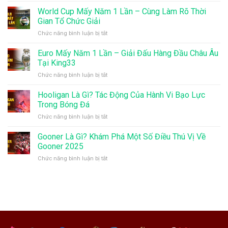
Đá
America
World Cup Mấy Năm 1 Lần – Cùng Làm Rõ Thời
Bóng
Mấy
Để
Gian Tổ Chức Giải
Năm
Đảm
ở
Chức năng bình luận bị tắt
1
Bảo
World
Lần
Thể
Cup
Euro Mấy Năm 1 Lần – Giải Đấu Hàng Đầu Châu Âu
Chi
Lực
Mấy
Tiết
Tại King33
Tốt
Năm
Giải
Nhất
ở
Chức năng bình luận bị tắt
1
Đấu
Euro
Lần
Bóng
Mấy
Hooligan Là Gì? Tác Động Của Hành Vi Bạo Lực
–
Đá
Năm
Cùng
Trong Bóng Đá
King33
1
Làm
ở
Chức năng bình luận bị tắt
Lần
Rõ
Hooligan
–
Thời
Là
Gooner Là Gì? Khám Phá Một Số Điều Thú Vị Về
Giải
Gian
Gì?
Đấu
Gooner 2025
Tổ
Tác
Hàng
Chức
ở
Chức năng bình luận bị tắt
Động
Đầu
Giải
Gooner
Của
Châu
Là
Hành
Âu
Gì?
Vi
Tại
Khám
Bạo
King33
Phá
Lực
Một
Trong
Số
Bóng
Điều