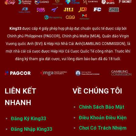
Đá
Thú
Vị
Về
Gooner
2025
King33
được cấp 4 giấy phép hợp pháp đạt chuẩn quốc tế được cấp bởi
Chính phủ Philippines (PAGCOR), Chính phủ Malta (MGA), Quẩn đảo Virgin
Vương quốc Anh (BVI) & HIệp Hội Nhà Cái Anh(GAMBLING COMMISSION), là
một nhà cái cá cược được Hiệp Hội Cá Cược Quốc Tế công nhận. Trước khi
đăng ký tham gia đặt cược, vui lòng đảm bảo bạn đã đủ 18 tuổi.
LIÊN KẾT
VỀ CHÚNG TÔI
NHANH
Chính Sách Bảo Mật
Điều Khoản Điều Kiện
Đăng Ký King33
Chơi Có Trách Nhiệm
Đăng Nhập King33